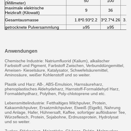
50
100
(Millimeter)
maximale elektrische
9
36
Heizkraft (Kilowatt)
Gesamtausmasse
1.8*0.93*2.2
3*2.7*4.26
3.7*
getrocknete Pulversammlung
≥95
≥95
Anwendungen
Chemische Industrie: Natriumfluorid (Kalium), alkalischer
Farbstoff und Pigment, Farbstoff Zwischen, Verbunddüngemittel,
Ameisen- Kieselsäure, Katalysator, Schwefelsäuremittel,
Aminosäure, weißer Kohlenstoff und so weiter.
Plastik und Harz: AB-, ABS-Emulsion, Harnsäureharz,
phenoplastisches Aldehydeharz, Harnstoff-Formaldehyd Harz,
Formaldehydharz, Polythen, Poly-chlotoprene und etc.
Lebensmittelindustrie: Fetthaltiges Milchpulver, Protein,
Kakaomilchpulver, Ersatzmilchpulver, Eiweiß (Eigelb), Nahrung
und Anlage, Hafer, Hühnersaft, Kaffee, sofortiger auflösbarer Tee,
Würzefleisch, Protein, Sojabohne, Erdnussprotein, Hydrolysat
und so weiter.