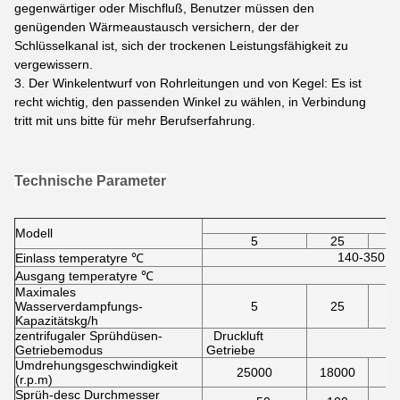
gegenwärtiger oder Mischfluß, Benutzer müssen den
genügenden Wärmeaustausch versichern, der der
Schlüsselkanal ist, sich der trockenen Leistungsfähigkeit zu
vergewissern.
3. Der Winkelentwurf von Rohrleitungen und von Kegel: Es ist
recht wichtig, den passenden Winkel zu wählen, in Verbindung
tritt mit uns bitte für mehr Berufserfahrung.
Technische Parameter
Modell
5
25
140-350 aut
Einlass temperatyre ℃
Ausgang temperatyre ℃
Maximales
Wasserverdampfungs-
5
25
Kapazitätskg/h
zentrifugaler Sprühdüsen-
Druckluft
Getriebemodus
Getriebe
Umdrehungsgeschwindigkeit
25000
18000
1
(r.p.m)
Sprüh-desc Durchmesser