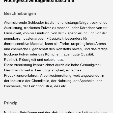
Hochgeschwindigkeitsmaschine
Beschreibungen
Atomisierende Schleuder ist die hohe leistungsfähige trocknende
Ausrüstung, trockenes Pulver zu machen, oder Körnchen von
der
Flüssigkeit, von
Emulsion, von
Suspendierung und von
der
der
der
pumpbaren pastenartigen Flüssigkeit, besonders für
thermosensitive Material, kann sie Farbe, ursprüngliches Aroma
und chemische Eigenschaft des Rohstoffs halten, und das fertige
trockene Pulver oder das Körnchen haben gute Qualität,
Reinheit, Flüssigkeit und
solubleness.
Diese Ausrüstung kennzeichnet durch die hohe Genauigkeit u.
Geschwindigkeit u. Leistungsfähigkeit, einfaches
Produktionsverfahren, Arbeitkostenrettung, weit angewendet in
der Industrie der Chemikalie, der Nahrung, der Apotheke, der
Biochemie, der Leichtindustrie, des etc.
Prinzip
Nach
der Entstörung und der Heizung würde die Luft an oberem