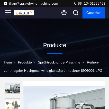
lillian@spraydryingmachine.com
86 -13401338459
Gespräch
Produkte
Heim
>
Produkte
>
Sprühtrocknungs-Maschine
>
Reihen-
zentrifugaler HochgeschwindigkeitsSprühtrockner ISO9001 LPG