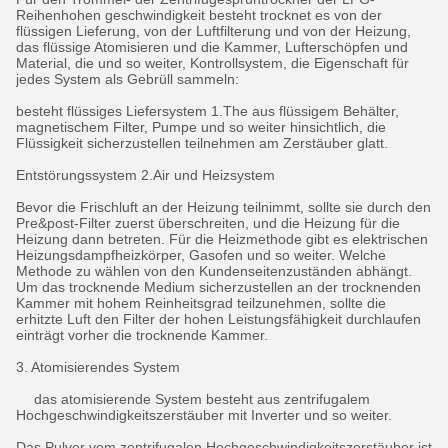
Reihenhohen geschwindigkeit besteht trocknet es von der
flüssigen Lieferung, von der Luftfilterung und von der Heizung,
das flüssige Atomisieren und die Kammer, Lufterschöpfen und
Material, die und so weiter, Kontrollsystem, die Eigenschaft für
jedes System als Gebrüll sammeln:
besteht flüssiges Liefersystem 1.The aus flüssigem Behälter,
magnetischem Filter, Pumpe und so weiter hinsichtlich, die
Flüssigkeit sicherzustellen teilnehmen am Zerstäuber glatt.
Entstörungssystem 2.Air und Heizsystem
Bevor die Frischluft an der Heizung teilnimmt, sollte sie durch den
Pre&post-Filter zuerst überschreiten, und die Heizung für die
Heizung dann betreten. Für die Heizmethode gibt es elektrischen
Heizungsdampfheizkörper, Gasofen und so weiter. Welche
Methode zu wählen von den Kundenseitenzuständen abhängt.
Um das trocknende Medium sicherzustellen an der trocknenden
Kammer mit hohem Reinheitsgrad teilzunehmen, sollte die
erhitzte Luft den Filter der hohen Leistungsfähigkeit durchlaufen
einträgt vorher die trocknende Kammer.
3. Atomisierendes System
das atomisierende System besteht aus zentrifugalem
Hochgeschwindigkeitszerstäuber mit Inverter und so weiter.
Das Pulver vom zentrifugalen Hochgeschwindigkeitszerstäuber ist