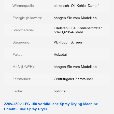
Wärmequelle:
elektrisch, Öl, Kohle, Dampf
Energie (Kilowatt):
hängen Sie vom Modell ab
Edelstahl 304, Kohlenstoffstahl
Stahlmaterial:
oder Q235A-Stahl
Steuerung:
Plc-Touch Screen
Paket:
Holzetui
Maß (L*W*H):
hängen Sie vom Modell ab
Zerstäuber:
Zentrifugaler Zerstäuber
Farbe:
optional
220v-450v LPG 150 vorbildliche Spray Drying Machine
Frucht Juice Spray Dryer