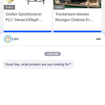
Video
Video
-
Großer Sprühtrockner
Trockenturm-kleines
PLC-Steuer150kg/h
flüssiges Glukose-Ei-
ckner
LPG/Milchpulver-
Milchpulver der
Sprühtrockner
Sprühtrocknungs-25kg/H,
Wir Reden Jetzt.
Wir Reden Jetzt.
das Maschine 36KW
Leo
herstellt
4:46 AM
Good day, what product are you looking for?
Jiangsu Shengman Drying Equipment
Engineering Co., Ltd
lillian@spraydryingmachine.com
86 -13401338459
zhenglu Stadt, tianning Bezirk, Changzhou-Stadt,