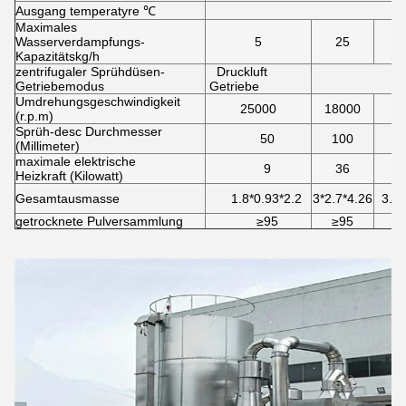
Ausgang temperatyre ℃
Maximales
Wasserverdampfungs-
5
25
Kapazitätskg/h
zentrifugaler Sprühdüsen-
Druckluft
Getriebemodus
Getriebe
Umdrehungsgeschwindigkeit
25000
18000
1
(r.p.m)
Sprüh-desc Durchmesser
50
100
(Millimeter)
maximale elektrische
9
36
Heizkraft (Kilowatt)
Gesamtausmasse
1.8*0.93*2.2
3*2.7*4.26
3.7*
getrocknete Pulversammlung
≥95
≥95