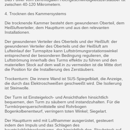
zwischen 40-120 Mikrometern.
4. Trocknen des Kammersystems
Die trocknende Kammer besteht dem gewundenen Oberteil, dem
Heißluftverteiler, dem Hauptturm und aus den relevanten
Installationen.
Der gewundenen Verteiler des Oberteils und der Heißluft: der
gewundenen Verteiler des Oberteils und der Heißluft am
Lufteinlauf der Turmspitze kann Luftströmungsrotationswinkel
entsprechend der besonderen Bedingung regulieren, die
Luftströmung innerhalb des Turms effektiv zu führen und den
materiellen Stock auf dem wall.in zu vermeiden ist die Mitte dort
die Position für die Installierung des Zerstäubers.
Trockenturm: Die innere Wand ist SUS-Spiegelblatt, die Anzeige,
die durch das Elektroschweißen geschweißt wird. Die Isolierung
ist Steinwolle.
Der Turm ist Einsteigeloch- und Ansichthafen hinsichtlich
bequemen, den Turm zu säubern und instandzuhalten. Für die
Turmkörperquerschnittstelle sind Rohrbogen
Bogenkolbenentwurf, verringern toten Winkel; Siegelart.
Der Hauptturm wird mit Lufthammer ausgerüstet, gesteuert
indem den Impuls und das Schlagen des
hauptsächlichtrockenturms, der hinsichtlich den, Staubstock auf