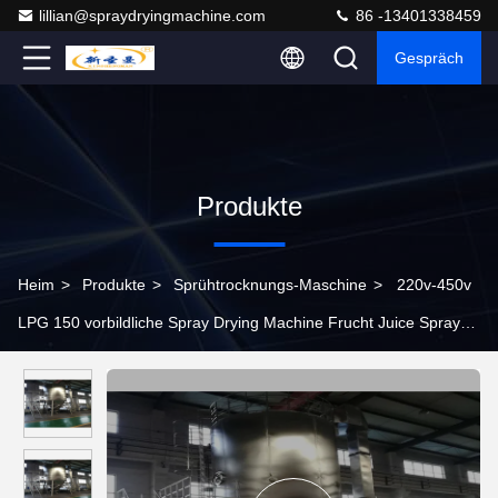
lillian@spraydryingmachine.com
86 -13401338459
Gespräch
Produkte
Heim
>
Produkte
>
Sprühtrocknungs-Maschine
>
220v-450v
LPG 150 vorbildliche Spray Drying Machine Frucht Juice Spray
Dryer