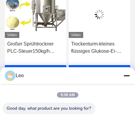
Video
Video
-
Großer Sprühtrockner
Trockenturm-kleines
PLC-Steuer150kg/h
flüssiges Glukose-Ei-
ckner
LPG/Milchpulver-
Milchpulver der
Sprühtrockner
Sprühtrocknungs-25kg/H,
Wir Reden Jetzt.
Wir Reden Jetzt.
das Maschine 36KW
Leo
herstellt
9:58 AM
Good day, what product are you looking for?
Jiangsu Shengman Drying Equipment
Engineering Co., Ltd