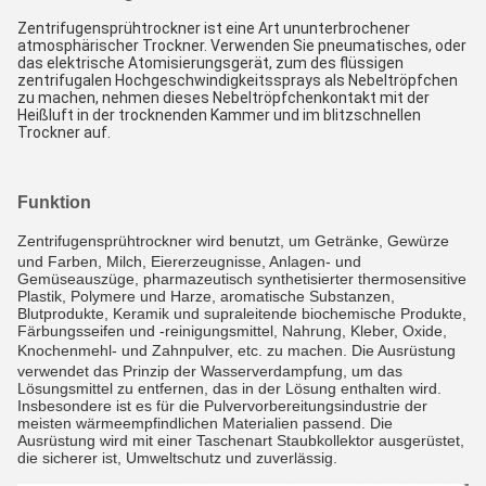
Zentrifugensprühtrockner ist eine Art ununterbrochener 
atmosphärischer Trockner. Verwenden Sie pneumatisches, oder 
das elektrische Atomisierungsgerät, zum des flüssigen 
zentrifugalen Hochgeschwindigkeitssprays als Nebeltröpfchen 
zu machen, nehmen dieses Nebeltröpfchenkontakt mit der 
Heißluft in der trocknenden Kammer und im blitzschnellen 
Trockner auf.
Funktion
Zentrifugensprühtrockner wird benutzt, um Getränke
, Gewürze 
und Farben, Milch, Eiererzeugnisse, Anlagen- und 
Gemüseauszüge, pharmazeutisch synthetisierter thermosensitive 
Plastik, Polymere und Harze, aromatische Substanzen, 
Blutprodukte, Keramik und supraleitende biochemische Produkte, 
Färbungsseifen und -reinigungsmittel, Nahrung, Kleber, Oxide, 
Knochenmehl- und Zahnpulver, etc.
zu machen
. Die Ausrüstung 
verwendet das Prinzip der Wasserverdampfung, um das 
Lösungsmittel zu entfernen, das in der Lösung enthalten wird. 
Insbesondere ist es für die Pulvervorbereitungsindustrie der 
meisten wärmeempfindlichen Materialien passend. Die 
Ausrüstung wird mit einer Taschenart Staubkollektor ausgerüstet, 
die sicherer ist, Umweltschutz und zuverlässig.