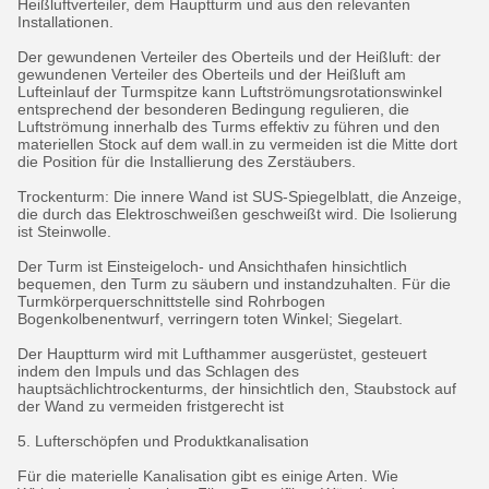
Heißluftverteiler, dem Hauptturm und aus den relevanten
Installationen.
Der gewundenen Verteiler des Oberteils und der Heißluft: der
gewundenen Verteiler des Oberteils und der Heißluft am
Lufteinlauf der Turmspitze kann Luftströmungsrotationswinkel
entsprechend der besonderen Bedingung regulieren, die
Luftströmung innerhalb des Turms effektiv zu führen und den
materiellen Stock auf dem wall.in zu vermeiden ist die Mitte dort
die Position für die Installierung des Zerstäubers.
Trockenturm: Die innere Wand ist SUS-Spiegelblatt, die Anzeige,
die durch das Elektroschweißen geschweißt wird. Die Isolierung
ist Steinwolle.
Der Turm ist Einsteigeloch- und Ansichthafen hinsichtlich
bequemen, den Turm zu säubern und instandzuhalten. Für die
Turmkörperquerschnittstelle sind Rohrbogen
Bogenkolbenentwurf, verringern toten Winkel; Siegelart.
Der Hauptturm wird mit Lufthammer ausgerüstet, gesteuert
indem den Impuls und das Schlagen des
hauptsächlichtrockenturms, der hinsichtlich den, Staubstock auf
der Wand zu vermeiden fristgerecht ist
5. Lufterschöpfen und Produktkanalisation
Für die materielle Kanalisation gibt es einige Arten. Wie