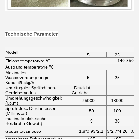
Technische Parameter
Modell
5
25
140-350 aut
Einlass temperatyre ℃
Ausgang temperatyre ℃
Maximales
Wasserverdampfungs-
5
25
Kapazitätskg/h
zentrifugaler Sprühdüsen-
Druckluft
Getriebemodus
Getriebe
Umdrehungsgeschwindigkeit
25000
18000
1
(r.p.m)
Sprüh-desc Durchmesser
50
100
(Millimeter)
maximale elektrische
9
36
Heizkraft (Kilowatt)
Gesamtausmasse
1.8*0.93*2.2
3*2.7*4.26
3.7*