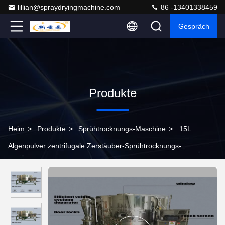
lillian@spraydryingmachine.com
86 -13401338459
Gespräch
Produkte
Heim
>
Produkte
>
Sprühtrocknungs-Maschine
>
15L
Algenpulver zentrifugale Zerstäuber-Sprühtrocknungs-
Maschinen-schnelle Geschwindigkeit