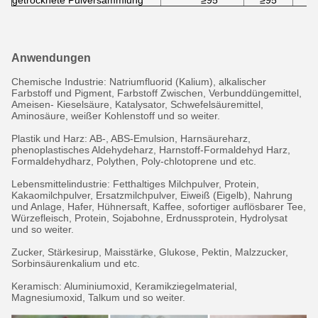
getrocknete Pulversammlung
≥95
≥95
Anwendungen
Chemische Industrie: Natriumfluorid (Kalium), alkalischer
Farbstoff und Pigment, Farbstoff Zwischen, Verbunddüngemittel,
Ameisen- Kieselsäure, Katalysator, Schwefelsäuremittel,
Aminosäure, weißer Kohlenstoff und so weiter.
Plastik und Harz: AB-, ABS-Emulsion, Harnsäureharz,
phenoplastisches Aldehydeharz, Harnstoff-Formaldehyd Harz,
Formaldehydharz, Polythen, Poly-chlotoprene und etc.
Lebensmittelindustrie: Fetthaltiges Milchpulver, Protein,
Kakaomilchpulver, Ersatzmilchpulver, Eiweiß (Eigelb), Nahrung
und Anlage, Hafer, Hühnersaft, Kaffee, sofortiger auflösbarer Tee,
Würzefleisch, Protein, Sojabohne, Erdnussprotein, Hydrolysat
und so weiter.
Zucker, Stärkesirup, Maisstärke, Glukose, Pektin, Malzzucker,
Sorbinsäurenkalium und etc.
Keramisch: Aluminiumoxid, Keramikziegelmaterial,
Magnesiumoxid, Talkum und so weiter.