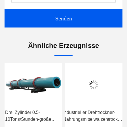
Senden
Ähnliche Erzeugnisse
Drei Zylinder 0.5-
Industrieller Drehtrockner-
e
10Tons/Stunden-große
Nahrungsmittelwalzentrockner
Walzentrocknungsmaschine
HZG1.0-6 SUS304 2-7r/min