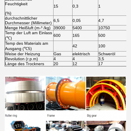
Feuchtigkeit
15
0,3
1
(%)
durchschnittlicher
6,5
0,05
4,7
Durchmesser (Millimeter)
Menge Heißluft (m-³ /kg)
39000
5400
10750
Temp der Luft am Einlass
600
165
500
(℃)
Temp des Materials am
42
100
Ausgang (℃5)
Weise der Heizung
Gas
elektrisch
Schweröl
Revolution (r.p.m)
4
4
3,5
Länge des Trockners
20
12
17