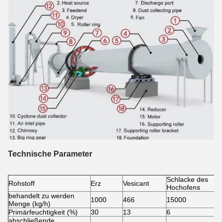
Technische Parameter
Schlacke des
Rohstoff
Erz
Vesicant
Hochofens
behandelt zu werden
1000
466
15000
Menge (kg/h)
Primärfeuchtigkeit (%)
30
13
6
abschließende