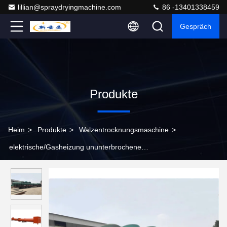
lillian@spraydryingmachine.com
86 -13401338459
Gespräch
Produkte
Heim
>
Produkte
>
Walzentrocknungsmaschine
>
elektrische/Gasheizung ununterbrochene
Drehwalzentrocknermaschine für Kunststoffplatte