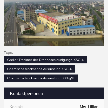
Tags:
Greller Trockner der Drehbeschleunigungs-XSG-4
Chemische trocknende Ausrüstung XSG-4
Chemische trocknende Ausrüstung 500kg/H
Kontaktpersonen
Kontaktpersonen:
Mrs. Lillian