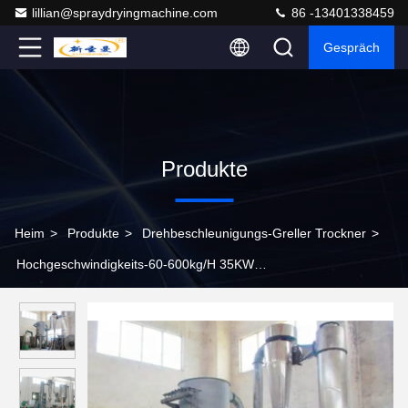
lillian@spraydryingmachine.com
86 -13401338459
Gespräch
Produkte
Heim
>
Produkte
>
Drehbeschleunigungs-Greller Trockner
>
Hochgeschwindigkeits-60-600kg/H 35KW
Nahrungsmitteldrehbeschleunigungs-greller Trockner für Weizen-
Zucker