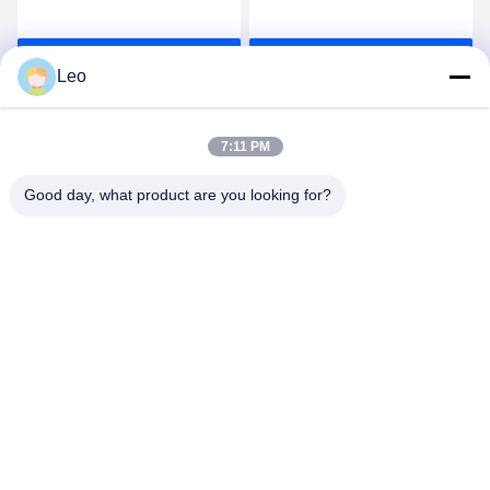
380V 10-20kg/H fertigte
Maschine der industriellen
kleine besonders an
20-50Kg/H für
Wir Reden Jetzt.
Wir Reden Jetzt.
Chemikalien
Leo
7:11 PM
Good day, what product are you looking for?
Jiangsu Shengman Drying Equipment
Engineering Co., Ltd
lillian@spraydryingmachine.com
86 -13401338459
zhenglu Stadt, tianning Bezirk, Changzhou-Stadt,
Jiangsu-Provinz