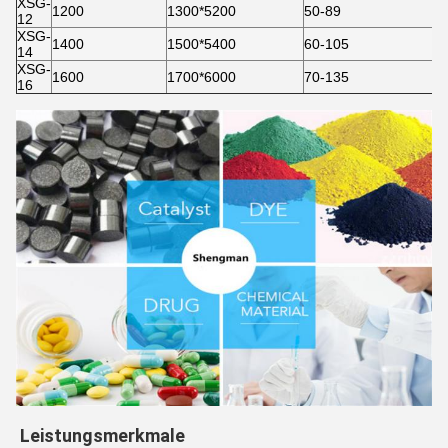
XSG-
1200
1300*5200
50-89
12
XSG-
1400
1500*5400
60-105
14
XSG-
1600
1700*6000
70-135
16
Leistungsmerkmale