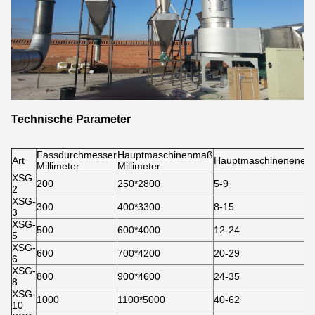
Technische Parameter
Fassdurchmesser
Hauptmaschinenmaß
Art
Hauptmaschinenenergi
Millimeter
Millimeter
XSG-
200
250*2800
5-9
2
XSG-
300
400*3300
8-15
3
XSG-
500
600*4000
12-24
5
XSG-
600
700*4200
20-29
6
XSG-
800
900*4600
24-35
8
XSG-
1000
1100*5000
40-62
10