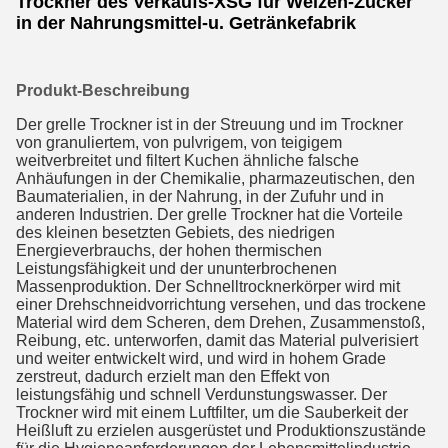
Trockner des Verkaufs-XSG für Weizen-Zucker
in der Nahrungsmittel-u. Getränkefabrik
Produkt-Beschreibung
Der grelle Trockner ist in der Streuung und im Trockner 
von granuliertem, von pulvrigem, von teigigem 
weitverbreitet und filtert Kuchen ähnliche falsche 
Anhäufungen in der Chemikalie, pharmazeutischen, den 
Baumaterialien, in der Nahrung, in der Zufuhr und in 
anderen Industrien. Der grelle Trockner hat die Vorteile 
des kleinen besetzten Gebiets, des niedrigen 
Energieverbrauchs, der hohen thermischen 
Leistungsfähigkeit und der ununterbrochenen 
Massenproduktion. Der Schnelltrocknerkörper wird mit 
einer Drehschneidvorrichtung versehen, und das trockene 
Material wird dem Scheren, dem Drehen, Zusammenstoß, 
Reibung, etc. unterworfen, damit das Material pulverisiert 
und weiter entwickelt wird, und wird in hohem Grade 
zerstreut, dadurch erzielt man den Effekt von 
leistungsfähig und schnell Verdunstungswasser. Der 
Trockner wird mit einem Luftfilter, um die Sauberkeit der 
Heißluft zu erzielen ausgerüstet und Produktionszustände 