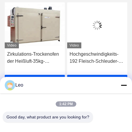
Video
Video
Zirkulations-Trockenofen
Hochgeschwindigkeits-
der Heißluft-35kg-
192 Fleisch-Schleuder-
480kg/Gemüsefrucht-
industrieller
Trockenofen
Nahrungsmitteltrockner
Wir Reden Jetzt.
Wir Reden Jetzt.
der Behälter-480kg
Leo
1:42 PM
Good day, what product are you looking for?
Jiangsu Shengman Drying Equipment