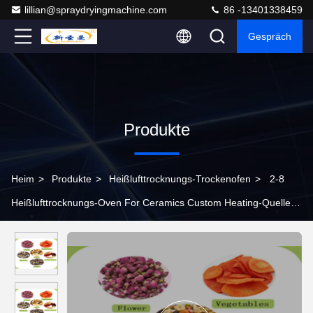
lillian@spraydryingmachine.com
86 -13401338459
Gespräch
Produkte
Heim
>
Produkte
>
Heißlufttrocknungs-Trockenofen
>
2-8
Heißlufttrocknungs-Oven For Ceramics Custom Heating-Quelle
der Satz-Laufkatzen-220V