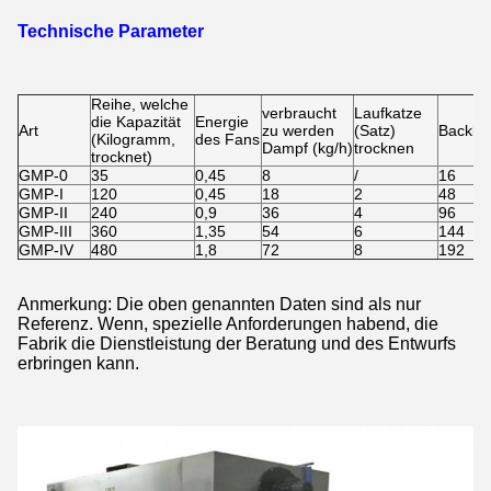
Technische Parameter
Reihe, welche
verbraucht
Laufkatze
die Kapazität
Energie
Art
zu werden
(Satz)
Backbl
(Kilogramm,
des Fans
Dampf (kg/h)
trocknen
trocknet)
GMP-0
35
0,45
8
/
16
GMP-I
120
0,45
18
2
48
GMP-II
240
0,9
36
4
96
GMP-III
360
1,35
54
6
144
GMP-IV
480
1,8
72
8
192
Anmerkung: Die oben genannten Daten sind als nur
Referenz. Wenn, spezielle Anforderungen habend, die
Fabrik die Dienstleistung der Beratung und des Entwurfs
erbringen kann.