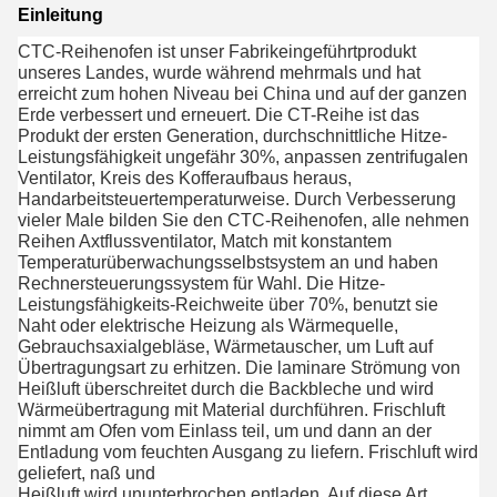
Einleitung
CTC-Reihenofen ist unser Fabrikeingeführtprodukt
unseres Landes, wurde während mehrmals und hat
erreicht zum hohen Niveau bei China und auf der ganzen
Erde verbessert und erneuert. Die CT-Reihe ist das
Produkt der ersten Generation, durchschnittliche Hitze-
Leistungsfähigkeit ungefähr 30%, anpassen zentrifugalen
Ventilator, Kreis des Kofferaufbaus heraus,
Handarbeitsteuertemperaturweise. Durch Verbesserung
vieler Male bilden Sie den CTC-Reihenofen, alle nehmen
Reihen Axtflussventilator, Match mit konstantem
Temperaturüberwachungsselbstsystem an und haben
Rechnersteuerungssystem für Wahl. Die Hitze-
Leistungsfähigkeits-Reichweite über 70%, benutzt sie
Naht oder elektrische Heizung als Wärmequelle,
Gebrauchsaxialgebläse, Wärmetauscher, um Luft auf
Übertragungsart zu erhitzen. Die laminare Strömung von
Heißluft überschreitet durch die Backbleche und wird
Wärmeübertragung mit Material durchführen. Frischluft
nimmt am Ofen vom Einlass teil, um und dann an der
Entladung vom feuchten Ausgang zu liefern. Frischluft wird
geliefert, naß und
Heißluft wird ununterbrochen entladen. Auf diese Art