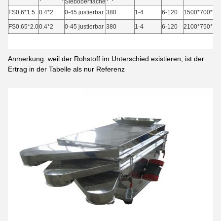
Sieboberfläche
FS0.6*1.5
0.4*2
0-45 justierbar
380
1-4
6-120
1500*700*70
FS0.65*2.0
0.4*2
0-45 justierbar
380
1-4
6-120
2100*750*78
Anmerkung: weil der Rohstoff im Unterschied existieren, ist der
Ertrag in der Tabelle als nur Referenz