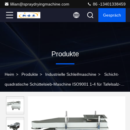
lillian@spraydryingmachine.com
86 -13401338459
Gespräch
Produkte
Heim
>
Produkte
>
Industrielle Schleifmaschine
>
Schicht-
quadratische Schüttelsieb-Maschine ISO9001 1-4 für Tafelsalz-
Zucker-Rumpfstations-Reihe