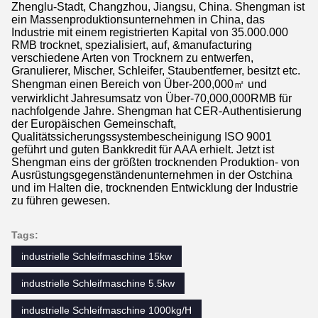
Zhenglu-Stadt, Changzhou, Jiangsu, China. Shengman ist
ein Massenproduktionsunternehmen in China, das
Industrie mit einem registrierten Kapital von 35.000.000
RMB trocknet, spezialisiert, auf, &manufacturing
verschiedene Arten von Trocknern zu entwerfen,
Granulierer, Mischer, Schleifer, Staubentferner, besitzt etc.
Shengman einen Bereich von Über-200,000㎡ und
verwirklicht Jahresumsatz von Über-70,000,000RMB für
nachfolgende Jahre. Shengman hat CER-Authentisierung
der Europäischen Gemeinschaft,
Qualitätssicherungssystembescheinigung ISO 9001
geführt und guten Bankkredit für AAA erhielt. Jetzt ist
Shengman eins der größten trocknenden Produktion- von
Ausrüstungsgegenständenunternehmen in der Ostchina
und im Halten die, trocknenden Entwicklung der Industrie
zu führen gewesen.
Tags:
industrielle Schleifmaschine 15kw
industrielle Schleifmaschine 5.5kw
industrielle Schleifmaschine 1000kg/H