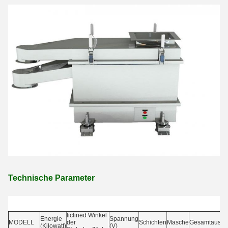
Technische Parameter
liclined Winkel
Energie
Spannung
MODELL
der
Schichten
Masche
Gesamtausm
(Kilowatt)
(V)