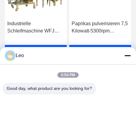
Industrielle
Paprikas pulverisieren 7,5
schinen-
Schleifmaschine WFJ
Kilowatt-5300rpm
KRS 4-15kw für Kräuter-
Schleifmaschine-Mais-
Moringa-Blatt-Pulver
Schleifmühle-Maschine
Wir Reden Jetzt.
Wir Reden Jetzt.
Leo
5:54 PM
Good day, what product are you looking for?
Jiangsu Shengman Drying Equipment
Engineering Co., Ltd
lillian@spraydryingmachine.com
86 -13401338459