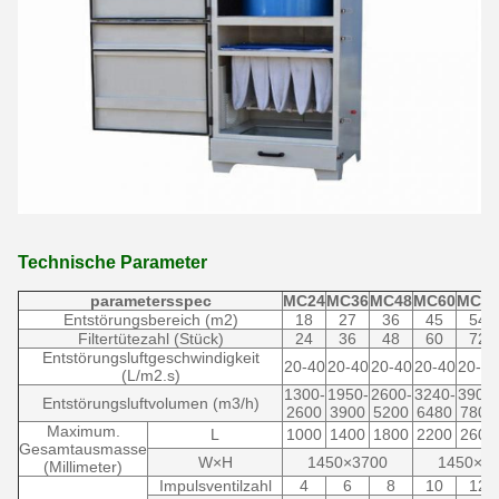
Technische Parameter
parametersspec
MC24
MC36
MC48
MC60
MC72
Entstörungsbereich (m2)
18
27
36
45
54
Filtertütezahl (Stück)
24
36
48
60
72
Entstörungsluftgeschwindigkeit
20-40
20-40
20-40
20-40
20-40
(L/m2.s)
1300-
1950-
2600-
3240-
3900-
Entstörungsluftvolumen (m3/h)
2600
3900
5200
6480
7800
Maximum.
L
1000
1400
1800
2200
2600
Gesamtausmasse
W×H
1450×3700
1450×3
(Millimeter)
Impulsventilzahl
4
6
8
10
12