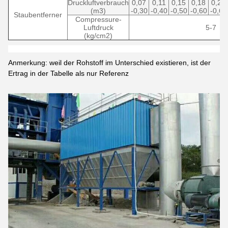
Druckluftverbrauch
0,07
0,11
0,15
0,18
0,22
(m3)
-0,30
-0,40
-0,50
-0,60
-0,60
Staubentferner
Compressure-
Luftdruck
5-7
(kg/cm2)
Anmerkung: weil der Rohstoff im Unterschied existieren, ist der
Ertrag in der Tabelle als nur Referenz