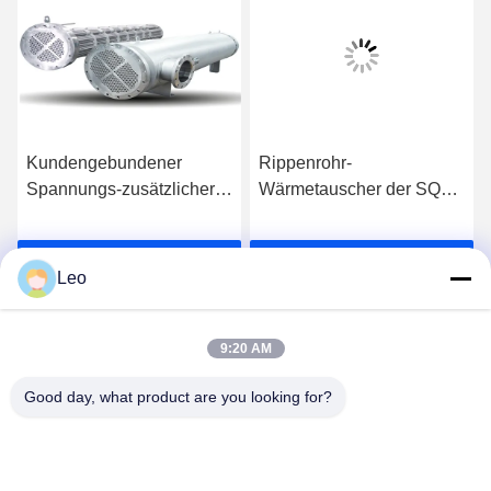
Kundengebundener
Rippenrohr-
Spannungs-zusätzlicher
Wärmetauscher der SQR-
Maschinen-Shell And
Reihen-zusätzlicher
Tube Industrial Heat-
Maschinen-512mm für
Wir Reden Jetzt.
Wir Reden Jetzt.
Austauscher 1500mm
Frischware
Leo
9:20 AM
Good day, what product are you looking for?
Jiangsu Shengman Drying Equipment
Engineering Co., Ltd