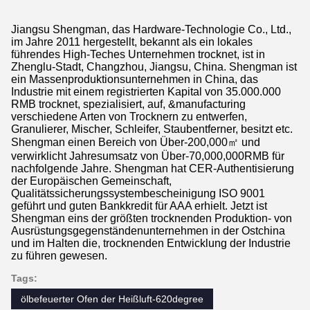
Jiangsu Shengman, das Hardware-Technologie Co., Ltd.,
im Jahre 2011 hergestellt, bekannt als ein lokales
führendes High-Teches Unternehmen trocknet, ist in
Zhenglu-Stadt, Changzhou, Jiangsu, China. Shengman ist
ein Massenproduktionsunternehmen in China, das
Industrie mit einem registrierten Kapital von 35.000.000
RMB trocknet, spezialisiert, auf, &manufacturing
verschiedene Arten von Trocknern zu entwerfen,
Granulierer, Mischer, Schleifer, Staubentferner, besitzt etc.
Shengman einen Bereich von Über-200,000㎡ und
verwirklicht Jahresumsatz von Über-70,000,000RMB für
nachfolgende Jahre. Shengman hat CER-Authentisierung
der Europäischen Gemeinschaft,
Qualitätssicherungssystembescheinigung ISO 9001
geführt und guten Bankkredit für AAA erhielt. Jetzt ist
Shengman eins der größten trocknenden Produktion- von
Ausrüstungsgegenständenunternehmen in der Ostchina
und im Halten die, trocknenden Entwicklung der Industrie
zu führen gewesen.
Tags:
ölbefeuerter Ofen der Heißluft-620degree