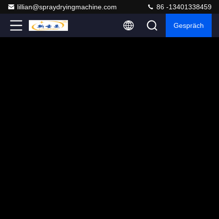
lillian@spraydryingmachine.com
86 -13401338459
Gespräch