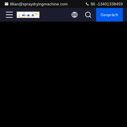
lillian@spraydryingmachine.com
86 -13401338459
Gespräch