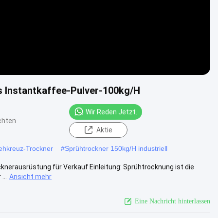
 Instantkaffee-Pulver-100kg/H
Wir Reden Jetzt.
chten
Aktie
ehkreuz-Trockner
#
Sprühtrockner 150kg/H industriell
knerausrüstung für Verkauf Einleitung: Sprühtrocknung ist die
...
Ansicht mehr
Eine Nachricht hinterlassen