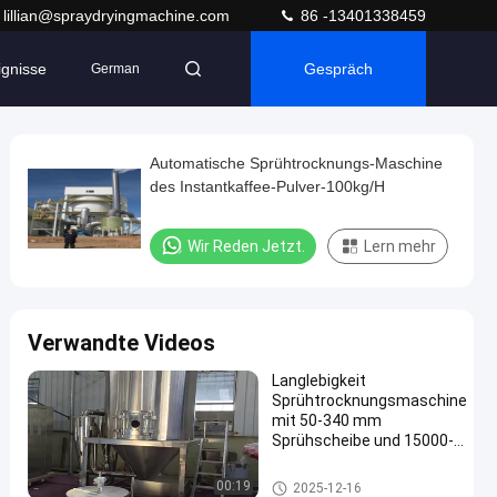
lillian@spraydryingmachine.com
86 -13401338459
ignisse
Gespräch
German
Automatische Sprühtrocknungs-Maschine
des Instantkaffee-Pulver-100kg/H
Wir Reden Jetzt.
Lern mehr
Verwandte Videos
Langlebigkeit
Sprühtrocknungsmaschine
mit 50-340 mm
Sprühscheibe und 15000-
25000
Umdrehungsfrequenz für 5
Sprühtrocknungs-Maschine
00:19
2025-12-16