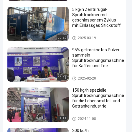
kg/h-5000 kg/h
Wasserverdampfung
5 kg/h Zentrifugal-
Sprühtrockner mit
geschlossenem Zyklus
mit Einlassgas Stickstoff
Sprühtrocknungs-Maschine
00:26
2025-03-19
95% getrocknetes Pulver
sammeln
Sprühtrocknungsmaschine
für Kaffee und Tee
Industrie
Sprühtrocknungs-Maschine
00:21
2025-02-20
150 kg/h spezielle
Sprühtrocknungsmaschine
für die Lebensmittel- und
Getränkeindustrie
Sprühtrocknungs-Maschine
01:11
2024-11-08
200 kg/h