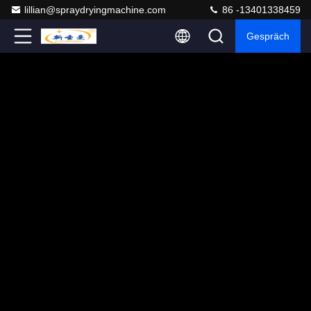
lillian@spraydryingmachine.com
86 -13401338459
Gespräch