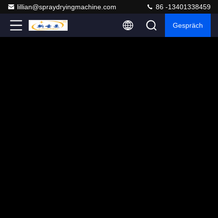
lillian@spraydryingmachine.com
86 -13401338459
Gespräch