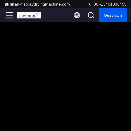
lillian@spraydryingmachine.com
86 -13401338459
Gespräch