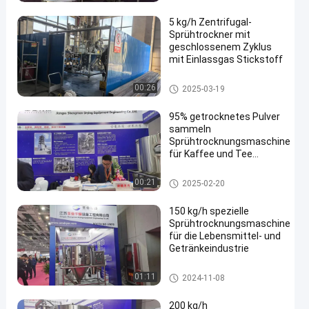
kg/h-5000 kg/h
Wasserverdampfung
5 kg/h Zentrifugal-
Sprühtrockner mit
geschlossenem Zyklus
mit Einlassgas Stickstoff
Sprühtrocknungs-Maschine
00:26
2025-03-19
95% getrocknetes Pulver
sammeln
Sprühtrocknungsmaschine
für Kaffee und Tee
Industrie
Sprühtrocknungs-Maschine
00:21
2025-02-20
150 kg/h spezielle
Sprühtrocknungsmaschine
für die Lebensmittel- und
Getränkeindustrie
Sprühtrocknungs-Maschine
01:11
2024-11-08
200 kg/h