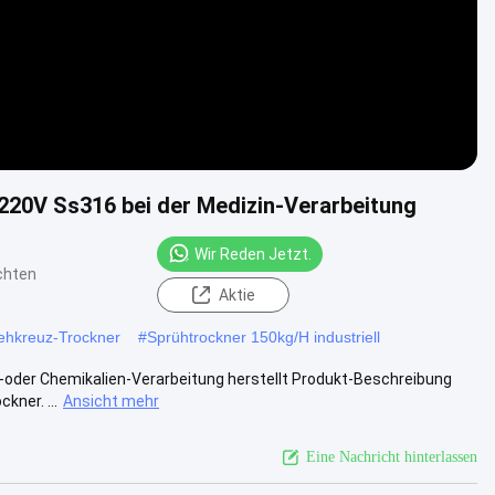
220V Ss316 bei der Medizin-Verarbeitung
Wir Reden Jetzt.
chten
Aktie
ehkreuz-Trockner
#
Sprühtrockner 150kg/H industriell
n-oder Chemikalien-Verarbeitung herstellt Produkt-Beschreibung
ner. ...
Ansicht mehr
Eine Nachricht hinterlassen