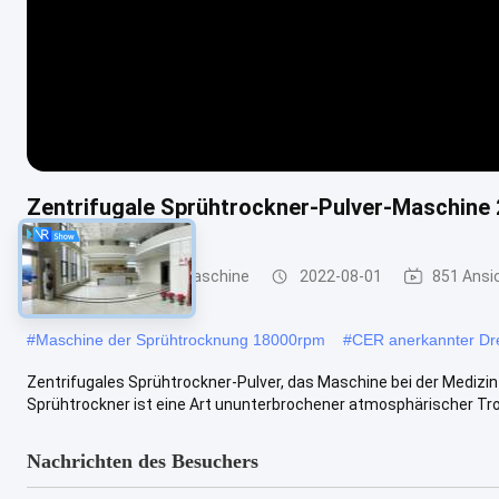
Zentrifugale Sprühtrockner-Pulver-Maschine 
Sprühtrocknungs-Maschine
2022-08-01
851 Ansi
#
Maschine der Sprühtrocknung 18000rpm
#
CER anerkannter Dr
Zentrifugales Sprühtrockner-Pulver, das Maschine bei der Medizi
Sprühtrockner ist eine Art ununterbrochener atmosphärischer Trock
Nachrichten des Besuchers