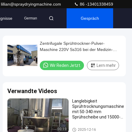
lillian@spraydryingmachine.com
86 -13401338459
ignisse
Gespräch
German
Zentrifugale Sprühtrockner-Pulver-
Maschine 220V Ss316 bei der Medizin-
Verarbeitung
Wir Reden Jetzt.
Lern mehr
Verwandte Videos
Langlebigkeit
Sprühtrocknungsmaschine
mit 50-340 mm
Sprühscheibe und 15000-
25000
Umdrehungsfrequenz für 5
Sprühtrocknungs-Maschine
00:19
2025-12-16