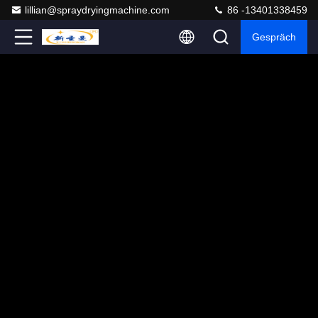
lillian@spraydryingmachine.com
86 -13401338459
Gespräch