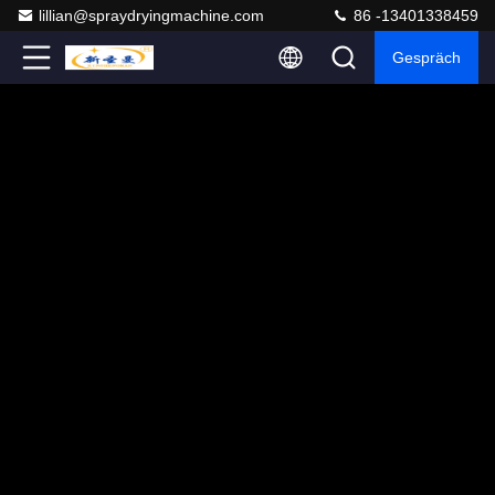
lillian@spraydryingmachine.com
86 -13401338459
Gespräch