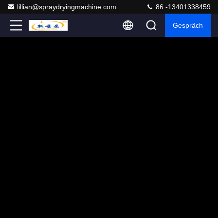
lillian@spraydryingmachine.com
86 -13401338459
Gespräch