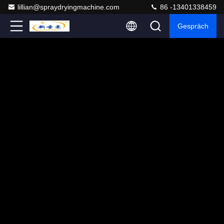
lillian@spraydryingmachine.com
86 -13401338459
Gespräch