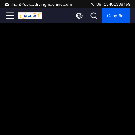
lillian@spraydryingmachine.com
86 -13401338459
Gespräch