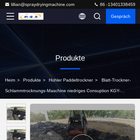
lillian@spraydryingmachine.com
86 -13401338459
Gespräch
Produkte
Heim
>
Produkte
>
Hohler Paddeltrockner
>
Blatt-Trockner-
Schlammtrocknungs-Maschine niedriges Consuption KGY-
Reihen-30kw hohle