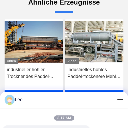
Ähnliche Erzeugnisse
Video
Video
industrieller hohler
Industrielles hohles
Trockner des Paddel-
Paddel-trockenere Mehl-
200kg/H-2000kg/H für
Schleuder 30KW der
Schlamm-Mischer
Bescheinigungs-ISO9001
Wir Reden Jetzt.
Wir Reden Jetzt.
Leo
8:17 AM