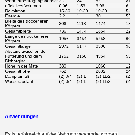
Wärmeübertragungsbereich
2,7
24
52
81
effektives Volumen
0,06
1,53
3,96
6,43
Revolution
15-30
10-20
10-20
5-15
Energie
2,2
11
30
55
Breite des trockeneren
306
1118
1474
182
Körpers
Gesamtbreite
736
1474
1854
228
Länge des trockeneren
1956
3454
5258
602
Körpers
Gesamtlänge
2972
6147
8306
967
Abstand zwischen der
Fütterung und dem
1752
3150
4954
556
Disharging
Höhe in der Mitte
380
1066
122
Gesamthöhe
762
2032
246
Dampfeinlaß
(2) 3/4
(2) 1
(2) 11/2
(2) 
Wasserauslauf
(2) 3/4
(2) 1
(2) 11/2
(2) 
Anwendungen
Es ist erfolgreich auf der Nahrung verwendet worden,