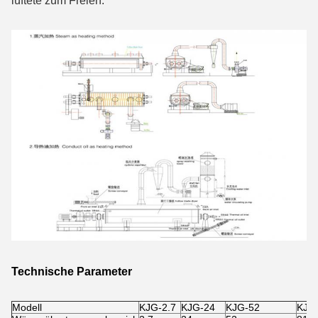
lüftete zum Freien.
Technische Parameter
Modell
KJG-2.7
KJG-24
KJG-52
KJG