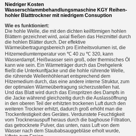
Niedriger Kosten
Wasserschlammbehandlungsmaschine KGY Reihen-
hohler Blatttrockner mit niedrigem Consuption
Wie es funktioniert:
Die hohle Welle, die mit den dichten keilförmigen hohlen
Blättern gezeichnet wird, axial fließen das Heizmittel durch
die hohlen Blätter durch. Der effektive
Wärmeübertragungsbereich pro Einheitsvolumen ist, die
Hitzemediumtemperatur von ℃ 40 zu ℃ 320, kann
Wasserdampf, Heißwasser sein groß, oder thermisches Öl
kann wie sein. Ein Wärmeträger durch das Drehgelenk
fließt die Unterkunftjacke und die hohle rührende Welle,
die rührende Wellenhöhlenart entsprechend dem
Hitzemedium durch, das eine andere interne Struktur, zum
der optimalen Wärmeübertragung sicherzustellen hat.
Und das Blatt wird durch das Einspritzen des Dampfs in
die Jacke während gleichzeitig durch die Auslassöffnung
in den oberen Teil der erhitzten trockenen Luft durch den
weiteren Trockner erhitzt, dadurch groß erhöht man die
Trockenfestigkeit des Gerätes. Verdunstete Feuchtigkeit
vom Trocknerauspuff heraus durch die baghouse Filtration,
das getrocknete Pulver, das unten, nass Luft von dem
Wasser nach dem Staubabsauggebläse erholt wurde,