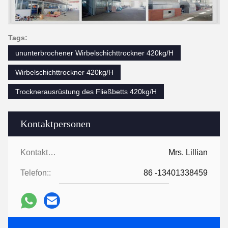
Tags:
ununterbrochener Wirbelschichttrockner 420kg/H
Wirbelschichttrockner 420kg/H
Trocknerausrüstung des Fließbetts 420kg/H
Kontaktpersonen
Kontaktpersonen:
Mrs. Lillian
Telefon::
86 -13401338459