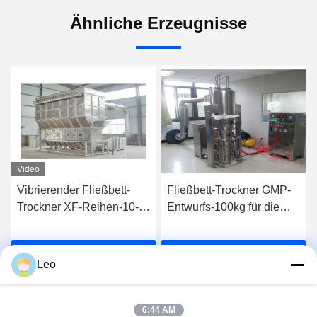
Ähnliche Erzeugnisse
Video
Vibrierender Fließbett-
Fließbett-Trockner GMP-
Trockner XF-Reihen-10-
Entwurfs-100kg für die
450kg/h für Sugar Citric
Herstellung des Medizin-
Acid
Körnchens
Wir Reden Jetzt.
Wir Reden Jetzt.
Leo
6:44 AM