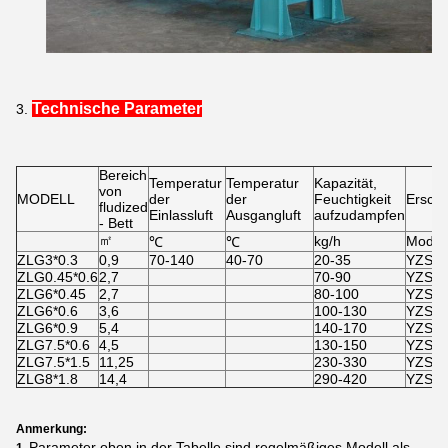
Technische Parameter
3.
Bereich
Temperatur
Temperatur
Kapazität,
von
MODELL
der
der
Feuchtigkeit
Erschü
fludized
Einlassluft
Ausgangluft
aufzudampfen
- Bett
㎡
kg/h
Modell
℃
℃
ZLG3*0.3
0,9
70-140
40-70
20-35
YZS8-
ZLG0.45*0.6
2,7
70-90
YZS15
ZLG6*0.45
2,7
80-100
YZS15
ZLG6*0.6
3,6
100-130
YZS20
ZLG6*0.9
5,4
140-170
YZS30
ZLG7.5*0.6
4,5
130-150
YZS30
ZLG7.5*1.5
11,25
230-330
YZS50
ZLG8*1.8
14,4
290-420
YZS75
Anmerkung:
Parameter oben in der Tabelle sind regelmäßiges Modell als