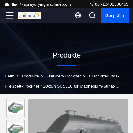
lillian@spraydryingmachine.com
86 -13401338459
Gespräch
Produkte
Heim
>
Produkte
>
Fließbett-Trockner
>
Erschütterungs-
Fließbett-Trockner 420kg/h SUS316 für Magnesium-Sulfat-
Heptahydrat