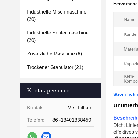
Hervorheb
Industrielle Mischmaschine
(20)
Name:
Industrielle Schleifmaschine
Kunden
(20)
Materia
Zusätzliche Maschine
(6)
Kapazit
Trockener Granulator
(21)
Kern-
Kompo
Kontaktpersonen
Strom-hohle
Ununterb
Kontaktpersonen:
Mrs. Lillian
Beschrei
Telefon::
86 -13401338459
Dicht Linie
effektives