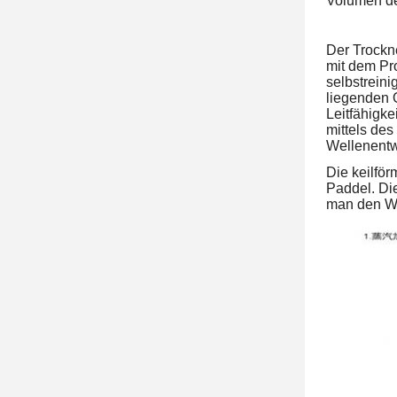
Volumen de
Der Trockn
mit dem Pr
selbstrein
liegenden 
Leitfähigk
mittels de
Wellenentw
Die keilfö
Paddel. Di
man den Wä