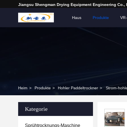
Jiangsu Shengman Drying Equipment Engineering Co., 
Haus
Produkte
VR
Heim
>
Produkte
>
Hohler Paddeltrockner
>
Strom-hohle
Kategorie
Sprühtrocknungs-Maschine