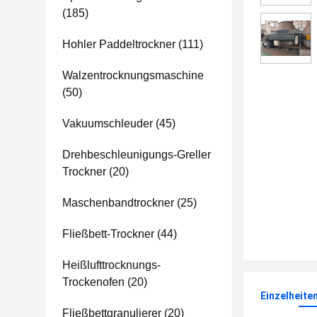
(185)
Hohler Paddeltrockner
(111)
Walzentrocknungsmaschine
(50)
Vakuumschleuder
(45)
Drehbeschleunigungs-Greller
Trockner
(20)
Maschenbandtrockner
(25)
Fließbett-Trockner
(44)
Heißlufttrocknungs-
Trockenofen
(20)
Einzelheite
Fließbettgranulierer
(20)