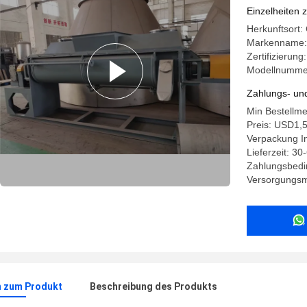
Einzelheiten 
Herkunftsor
Markenname:
Zertifizierun
Modellnummer
Zahlungs- un
Min Bestellm
Preis: USD1
Verpackung In
Lieferzeit: 3
Zahlungsbedi
Versorgungsma
n zum Produkt
Beschreibung des Produkts