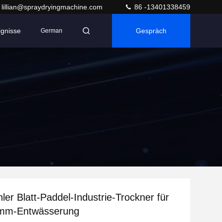
lillian@spraydryingmachine.com
86 -13401338459
ignisse
Gespräch
German
ler Blatt-Paddel-Industrie-Trockner für
amm-Entwässerung