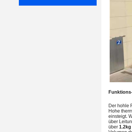
Funktions-
Der hohle 
Hohe therm
einsteigt.
über Leitun
über
1.2kg