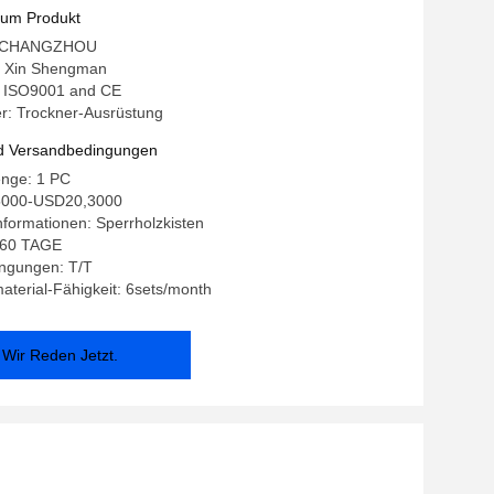
zum Produkt
t: CHANGZHOU
 Xin Shengman
g: ISO9001 and CE
: Trockner-Ausrüstung
d Versandbedingungen
enge: 1 PC
,5000-USD20,3000
formationen: Sperrholzkisten
0-60 TAGE
ngungen: T/T
terial-Fähigkeit: 6sets/month
Wir Reden Jetzt.