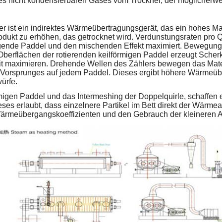
s nicht kondensierbaren Gases vom Trockner, der möglicherwei
er ist ein indirektes Wärmeübertragungsgerät, das ein hohes
odukt zu erhöhen, das getrocknet wird. Verdunstungsraten pr
igende Paddel und den mischenden Effekt maximiert. Bewegung
Oberflächen der rotierenden keilförmigen Paddel erzeugt Scherk
eit maximieren. Drehende Wellen des Zählers bewegen das Ma
s Vorsprunges auf jedem Paddel. Dieses ergibt höhere Wärmeübe
ürfe.
rmigen Paddel und das Intermeshing der Doppelquirle, schaffen 
eses erlaubt, dass einzelnere Partikel im Bett direkt der Wärm
rmeübergangskoeffizienten und den Gebrauch der kleineren Au