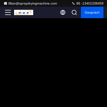
lillian@spraydryingmachine.com
86 -13401338459
Gespräch