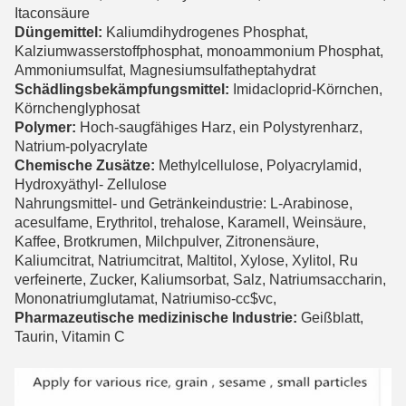
Itaconsäure
Düngemittel:
Kaliumdihydrogenes Phosphat,
Kalziumwasserstoffphosphat, monoammonium Phosphat,
Ammoniumsulfat, Magnesiumsulfatheptahydrat
Schädlingsbekämpfungsmittel:
Imidacloprid-Körnchen,
Körnchenglyphosat
Polymer:
Hoch-saugfähiges Harz, ein Polystyrenharz,
Natrium-polyacrylate
Chemische Zusätze:
Methylcellulose, Polyacrylamid,
Hydroxyäthyl- Zellulose
Nahrungsmittel- und Getränkeindustrie: L-Arabinose,
acesulfame, Erythritol, trehalose, Karamell, Weinsäure,
Kaffee, Brotkrumen, Milchpulver, Zitronensäure,
Kaliumcitrat, Natriumcitrat, Maltitol, Xylose, Xylitol, Ru
verfeinerte, Zucker, Kaliumsorbat, Salz, Natriumsaccharin,
Mononatriumglutamat, Natriumiso-cc$vc,
Pharmazeutische medizinische Industrie:
Geißblatt,
Taurin, Vitamin C