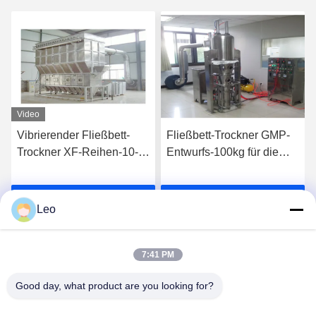
Video
Vibrierender Fließbett-
Fließbett-Trockner GMP-
Trockner XF-Reihen-10-
Entwurfs-100kg für die
450kg/h für Sugar Citric
Herstellung des Medizin-
Acid
Körnchens
Wir Reden Jetzt.
Wir Reden Jetzt.
Leo
7:41 PM
Good day, what product are you looking for?
Jiangsu Shengman Drying Equipment