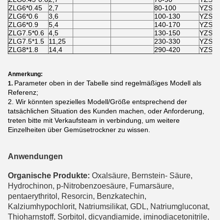
ZLG6*0.45
2,7
80-100
YZS15
ZLG6*0.6
3,6
100-130
YZS20
ZLG6*0.9
5,4
140-170
YZS30
ZLG7.5*0.6
4,5
130-150
YZS30
ZLG7.5*1.5
11,25
230-330
YZS50
ZLG8*1.8
14,4
290-420
YZS75
Anmerkung:
Parameter oben in der Tabelle sind regelmäßiges Modell als
1.
Referenz;
2. Wir könnten spezielles Modell/Größe entsprechend der
tatsächlichen Situation des Kunden machen, oder Anforderung,
treten bitte mit Verkaufsteam in verbindung, um weitere
Einzelheiten über Gemüsetrockner zu wissen.
Anwendungen
Organische Produkte:
Oxalsäure, Bernstein- Säure,
Hydrochinon, p-Nitrobenzoesäure, Fumarsäure,
pentaerythritol, Resorcin, Benzkatechin,
Kalziumhypochlorit, Natriumsilikat, GDL, Natriumgluconat,
Thioharnstoff, Sorbitol, dicyandiamide, iminodiacetonitrile,